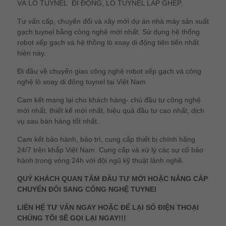
VÀ LÒ TUYNEL ĐI ĐỘNG, LÒ TUYNEL LẮP GHÉP.
Tư vấn cấp, chuyển đổi và xây mới dự án nhà máy sản xuất
gạch tuynel bằng công nghệ mới nhất. Sử dụng hệ thống
robot xếp gạch và hệ thồng lò xoay di động tiên tiến nhất
hiện này.
Đi đầu về chuyển giao công nghệ robot xếp gạch và công
nghệ lò xoay di động tuynel tại Việt Nam
Cam kết mang lại cho khách hàng- chủ đầu tư công nghệ
mới nhất, thiết kế mới nhất, hiệu quả đầu tư cao nhất, dịch
vụ sau bán hàng tốt nhất.
Cam kết bảo hành, bảo trì, cung cấp thiết bị chính hãng
24/7 trên khắp Việt Nam. Cung cấp và xử lý các sự cố bảo
hành trong vòng 24h với đội ngũ kỹ thuật lành nghề.
QUÝ KHÁCH QUAN TÂM ĐẦU TƯ MỚI HOẶC NÂNG CẤP
CHUYỂN ĐỔI SANG CÔNG NGHỆ TUYNEl
LIÊN HỆ TƯ VẤN NGAY HOẶC ĐỂ LẠI SỐ ĐIỆN THOẠI
CHÚNG TÔI SẼ GỌI LẠI NGAY!!!