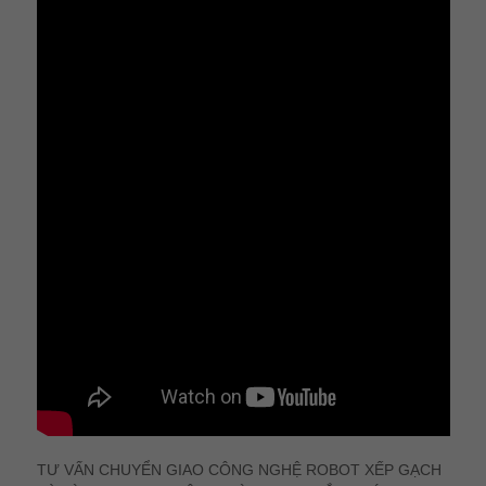
TƯ VẤN CHUYỂN GIAO CÔNG NGHỆ ROBOT XẾP GẠCH