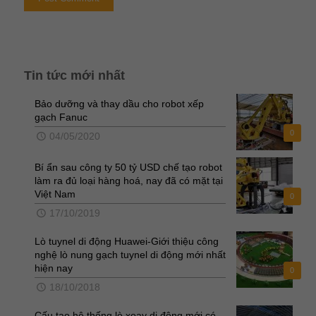
Tin tức mới nhất
Bảo dưỡng và thay dầu cho robot xếp
gạch Fanuc
0
04/05/2020
Bí ẩn sau công ty 50 tỷ USD chế tạo robot
làm ra đủ loại hàng hoá, nay đã có mặt tại
Việt Nam
0
17/10/2019
Lò tuynel di động Huawei-Giới thiệu công
nghệ lò nung gạch tuynel di động mới nhất
hiện nay
0
18/10/2018
Cấu tạo hệ thống lò xoay di động mới có