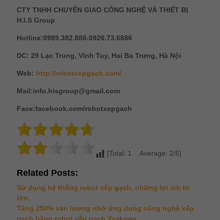
CTY TNHH CHUYỂN GIAO CÔNG NGHỆ VÀ THIẾT BỊ
H.I.S Group
Hotline:0989.382.888-0926.73.6886
DC: 29 Lạc Trung, Vĩnh Tuy, Hai Ba Trưng, Hà Nội
Web:
http://robotxepgach.com/
Mail:info.hisgroup@gmail.com
Face:facebook.com/robotxepgach
[Total: 1 Average: 2/5]
Related Posts:
Sử dụng hệ thống robot xếp gạch, những lợi ích to
lớn.
Tăng 250% sản lượng nhờ ứng dụng công nghệ xếp
gạch bằng robot xếp gạch Yaskawa