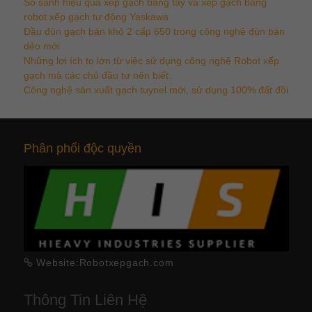
So sánh hiệu quả xếp gạch bằng tay và xếp gạch bằng
robot xếp gạch tự động Yaskawa
Đầu đùn gạch bán khô 2 cấp 650 trong công nghệ đùn bán
dẻo mới
Những lợi ích to lớn từ việc sử dụng công nghệ Robot xếp
gạch mà các chủ đầu tư nên biết.
Công nghệ sản xuất gạch tuynel mới, sử dụng 100% đất đồi
Phân phối độc quyền
Website:Robotxepgach.com
Thông Tin Liên Hệ