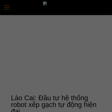
BÀI VIẾT CHUYÊN ĐỀ
Trang chủ
Tin tức mới nhất
Công nghệ & Nghiên cứu
Lào Cai: Đầu tư hệ thống robot xếp gạch tự động hiện đại
Lào Cai: Đầu tư hệ thống
robot xếp gạch tự động hiện
đại