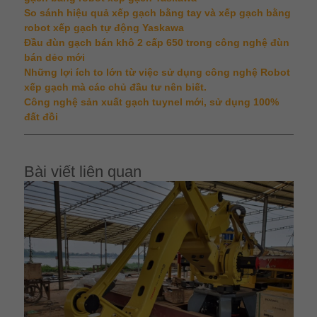
So sánh hiệu quả xếp gạch bằng tay và xếp gạch bằng
robot xếp gạch tự động Yaskawa
Đầu đùn gạch bán khô 2 cấp 650 trong công nghệ đùn
bán dẻo mới
Những lợi ích to lớn từ việc sử dụng công nghệ Robot
xếp gạch mà các chủ đầu tư nên biết.
Công nghệ sản xuất gạch tuynel mới, sử dụng 100%
đất đồi
Bài viết liên quan