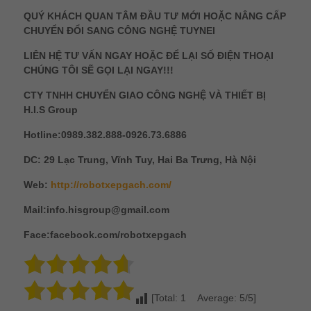
QUÝ KHÁCH QUAN TÂM ĐẦU TƯ MỚI HOẶC NÂNG CẤP
CHUYỂN ĐỔI SANG CÔNG NGHỆ TUYNEl
LIÊN HỆ TƯ VẤN NGAY HOẶC ĐỂ LẠI SỐ ĐIỆN THOẠI
CHÚNG TÔI SẼ GỌI LẠI NGAY!!!
CTY TNHH CHUYỂN GIAO CÔNG NGHỆ VÀ THIẾT BỊ
H.I.S Group
Hotline:0989.382.888-0926.73.6886
DC: 29 Lạc Trung, Vĩnh Tuy, Hai Ba Trưng, Hà Nội
Web:
http://robotxepgach.com/
Mail:info.hisgroup@gmail.com
Face:facebook.com/robotxepgach
[Total: 1 Average: 5/5]