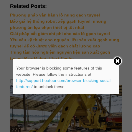
Related Posts:
Phương pháp vận hành lò nung gạch tuynel
Báo giá hệ thống robot xếp gạch tuynel, những
phương án lựa chọn thiết bị tốt nhất
Giải pháp cắt giảm chi phí cho các lò gạch tuynel
Yêu cầu kỹ thuật cho nguyên liệu sản xuất gạch nung
tuynel để có được viên gạch chất lượng cao
Trung tâm hóa nghiệm nguyên liệu sản xuất gạch
tuynel-Raw Material Test Center
Your browser is blocking some features of this
website. Please follow the instructions at
Bài viết liên quan
http://support.heateor.com/browser-blocking-social-
features/
to unblock these.