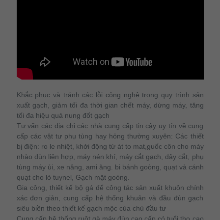
Khắc phục và tránh các lỗi công nghệ trong quy trình sản
xuất gạch, giảm tối đa thời gian chết máy, dừng máy, tăng
tối đa hiệu quả nung đốt gạch
Tư vấn các địa chỉ các nhà cung cấp tin cậy uy tín về cung
cấp các vật tư phụ tùng hay hỏng thường xuyên: Các thiết
bị điện: ro le nhiệt, khởi động từ át to mat,guốc côn cho máy
nhào đùn liên hợp, máy nén khí, máy cắt gạch, dây cắt, phụ
tùng máy ủi, xe nâng, ami ăng. bi bánh goòng, quạt và cánh
quạt cho lò tuynel, Gạch mặt goòng.
Gia công, thiết kế bộ gá để công tác sản xuất khuôn chính
xác đơn giản, cung cấp hệ thống khuân và đầu đùn gạch
siêu biền theo thiết kế gạch mộc của chủ đầu tư
Cung cấp hệ thống ruột gà máy đùn cao cấp có tuổi thọ cao