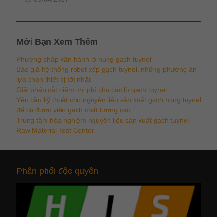
Mời Bạn Xem Thêm
Phương pháp vận hành lò nung gạch tuynel
Báo giá hệ thống robot xếp gạch tuynel, những phương án
lựa chọn thiết bị tốt nhất
Giải pháp cắt giảm chi phí cho các lò gạch tuynel
Yêu cầu kỹ thuật cho nguyên liệu sản xuất gạch nung tuynel
để có được viên gạch chất lượng cao
Trung tâm hóa nghiệm nguyên liệu sản xuất gạch tuynel-
Raw Material Test Center
Phân phối độc quyền