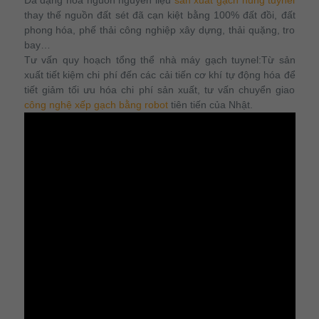
Đa dạng hóa nguồn nguyên liệu
sản xuất gạch nung tuynel
thay thế nguồn đất sét đã cạn kiệt bằng 100% đất đồi, đất
phong hóa, phế thải công nghiệp xây dựng, thải quặng, tro
bay…
Tư vấn quy hoạch tổng thể nhà máy gạch tuynel:Từ sản
xuất tiết kiệm chi phí đến các cải tiến cơ khí tự động hóa để
tiết giảm tối ưu hóa chi phí sản xuất, tư vấn chuyển giao
công nghệ xếp gạch bằng robot
tiên tiến của Nhật.