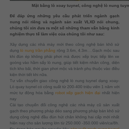
Mặt bằng lò xoay tuynel, công nghệ lò nung tuyne
Để đáp ứng những yêu cầu phát triển ngành gạch
nung nói riêng và ngành sản xuất VLXD nói chung,
chúng tôi xin đưa ra một số những tham vấn bằng kinh
nghiệm thực tế làm việc của chúng tôi như sau:
Xây dựng các nhà máy mới theo công nghệ bán khô sử
dụng
lò nung trần phẳng
rộng 3.6m, 4.3m….Gạch mộc sau
khi đùn ép không phải phơi mà được xếp trực tiếp lên xe
goòng vào hầm sấy lò nung, giúp tiết kiệm nhân công, diện
tích kho bãi, thời gian phơi mộc và tránh phụ thuộc vào điều
kiện thời tiết khi nữa.
Tư vấn chuyển giao công nghệ lò nung tuynel dạng xoay-
Lò quay tuynel có công suất từ 200-400 triệu viên 1 năm với
mức tự động hóa bằng
robot xếp gạch hiện đại
nhất hiện
nay
Cải tạo chuyển đổi công nghệ các nhà máy cũ sản xuất
gạch theo phương pháp dẻo sang phương pháp bán khô sử
dụng công nghệ đầu đùn hút chân không hai cấp mới nhất
hiện nay cho sản lượng lớn từ 250.000 -350.000 viên/ca/8h.