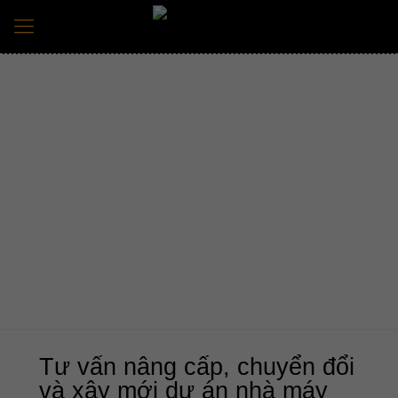
BÀI VIẾT CHUYÊN ĐỀ
Trang chủ
Tin tức mới nhất
Công nghệ & Nghiên cứu
Tư vấn nâng cấp, chuyển đổi và xây mới dự án nhà máy
sản xuất gạch tuynel bằng công nghệ mới nhất 2017.
Tư vấn nâng cấp, chuyển đổi
và xây mới dự án nhà máy