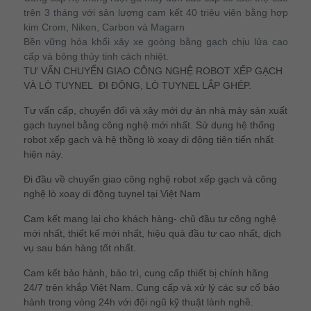
trên 3 tháng với sản lượng cam kết 40 triệu viên bằng hợp
kim Crom, Niken, Carbon và Magarn
Bền vững hóa khối xây xe goòng bằng gạch chịu lửa cao
cấp và bông thủy tinh cách nhiệt.
TƯ VẤN CHUYỂN GIAO CÔNG NGHỆ ROBOT XẾP GẠCH
VÀ LÒ TUYNEL ĐI ĐỘNG, LÒ TUYNEL LẮP GHÉP.
Tư vấn cấp, chuyển đổi và xây mới dự án nhà máy sản xuất
gạch tuynel bằng công nghệ mới nhất. Sử dụng hệ thống
robot xếp gạch và hệ thồng lò xoay di động tiên tiến nhất
hiện này.
Đi đầu về chuyển giao công nghệ robot xếp gạch và công
nghệ lò xoay di động tuynel tại Việt Nam
Cam kết mang lại cho khách hàng- chủ đầu tư công nghệ
mới nhất, thiết kế mới nhất, hiệu quả đầu tư cao nhất, dịch
vụ sau bán hàng tốt nhất.
Cam kết bảo hành, bảo trì, cung cấp thiết bị chính hãng
24/7 trên khắp Việt Nam. Cung cấp và xử lý các sự cố bảo
hành trong vòng 24h với đội ngũ kỹ thuật lành nghề.