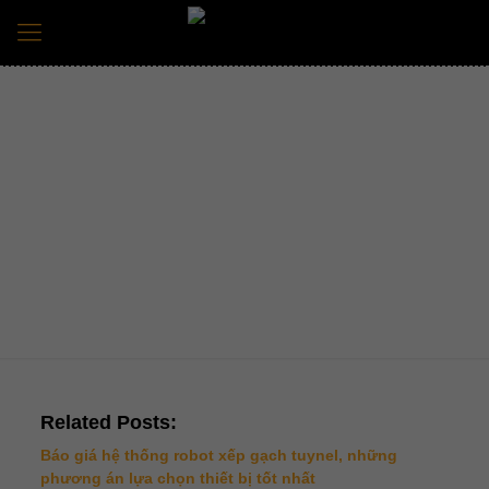
ĐẦU ĐÙN GẠCH TUYENL
Trang chủ
Tin tức mới nhất
đầu đùn gạch tuyenl
Related Posts:
Báo giá hệ thống robot xếp gạch tuynel, những
phương án lựa chọn thiết bị tốt nhất