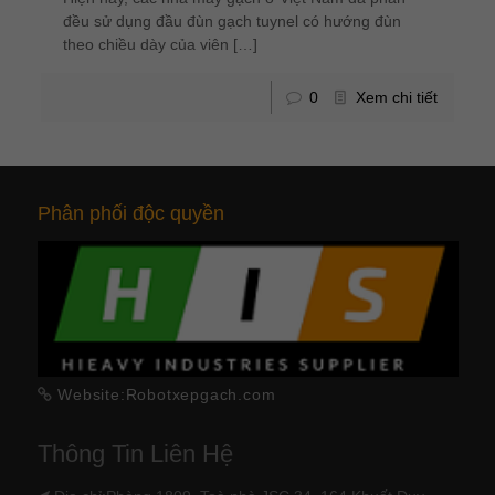
đều sử dụng đầu đùn gạch tuynel có hướng đùn
theo chiều dày của viên
[…]
0
Xem chi tiết
Phân phối độc quyền
Website:Robotxepgach.com
Thông Tin Liên Hệ