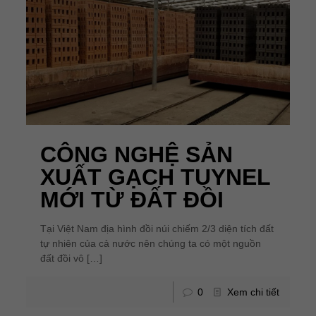
CÔNG NGHỆ SẢN
XUẤT GẠCH TUYNEL
MỚI TỪ ĐẤT ĐỒI
Tại Việt Nam địa hình đồi núi chiếm 2/3 diện tích đất
tự nhiên của cả nước nên chúng ta có một nguồn
đất đồi vô
[…]
0
Xem chi tiết