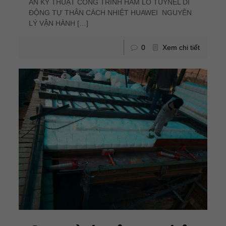
ÁN KỸ THUẬT CÔNG TRÌNH HẦM LÒ TUYNEL DI
ĐỘNG TỰ THÂN CÁCH NHIỆT HUAWEI NGUYÊN
LÝ VẬN HÀNH
[…]
0
Xem chi tiết