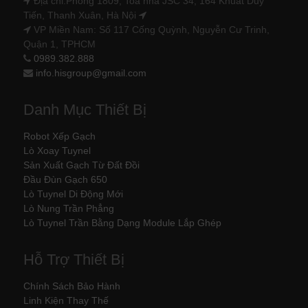
Địa chỉ:Phòng 1809, Toà nhà JSC 34, 164 Khuất Duy
Tiến, Thanh Xuân, Hà Nội
VP Miền Nam: Số 117 Cống Quỳnh, Nguyễn Cư Trinh,
Quận 1, TPHCM
0989.382.888
info.hisgroup@gmail.com
Danh Mục Thiết Bị
Robot Xếp Gạch
Lò Xoay Tuynel
Sản Xuất Gạch Từ Đất Đồi
Đầu Đùn Gạch 650
Lò Tuynel Di Động Mới
Lò Nung Trần Phẳng
Lò Tuynel Trần Bằng Dạng Module Lắp Ghép
Hỗ Trợ Thiết Bị
Chính Sách Bảo Hành
Linh Kiện Thay Thế