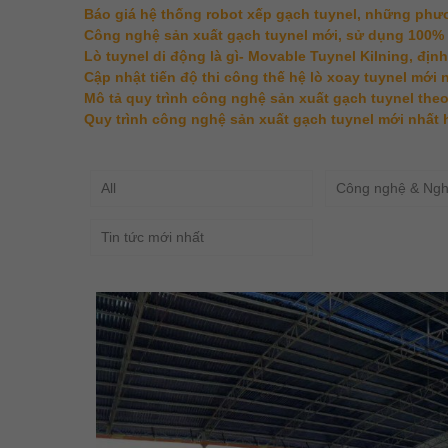
Báo giá hệ thống robot xếp gạch tuynel, những phươn
Công nghệ sản xuất gạch tuynel mới, sử dụng 100% 
Lò tuynel di động là gì- Movable Tuynel Kilning, định
Cập nhật tiến độ thi công thế hệ lò xoay tuynel mới 
Mô tả quy trình công nghệ sản xuất gạch tuynel the
Quy trình công nghệ sản xuất gạch tuynel mới nhất
All
Công nghệ & Ngh
Tin tức mới nhất