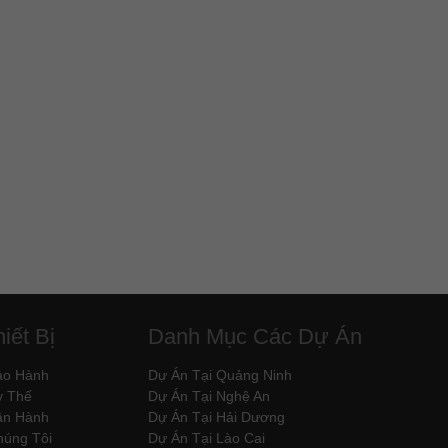
iết Bị
Danh Mục Các Dự Án
ảo Hành
Dự Án Tại Quảng Ninh
y Thế
Dự Án Tại Nghệ An
ận Hành
Dự Án Tại Hải Dương
húng Tôi
Dự Án Tại Lào Cai