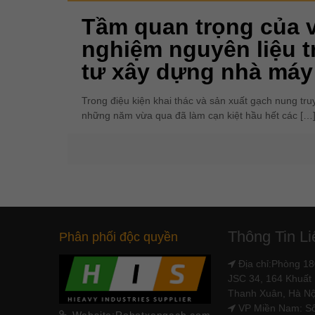
Tầm quan trọng của v
nghiệm nguyên liệu t
tư xây dựng nhà máy
Trong điệu kiện khai thác và sản xuất gạch nung tru
những năm vừa qua đã làm cạn kiệt hầu hết các
[…
Thông Tin L
Phân phối độc quyền
Địa chỉ:Phòng 18
JSC 34, 164 Khuất 
Thanh Xuân, Hà N
VP Miền Nam: S