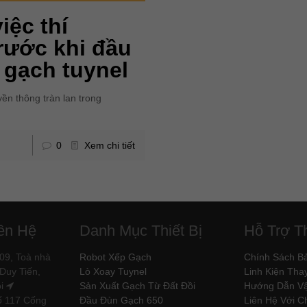
iệc thí
rước khi đầu
 gạch tuynel
yền thông tràn lan trong
]
0
Xem chi tiết
iên Hệ
Danh Mục Thiết Bị
Hỗ Trợ Th
09, Toà nhà
Robot Xếp Gạch
Chính Sách B
Duy Tiến,
Lò Xoay Tuynel
Linh Kiện Tha
ội
Sản Xuất Gạch Từ Đất Đồi
Hướng Dẫn V
ố 117 Cống
Đầu Đùn Gạch 650
Liên Hệ Với C