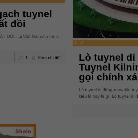
gạch tuynel
t đồi
ĐỒI Tại Việt Nam địa hình
Lò tuynel di
1
Xem chi tiết
Tuynel Kilni
gọi chính xá
Lò tuynel di động-movable tuyn
kiểu lò này là gì. Lò tuynel di