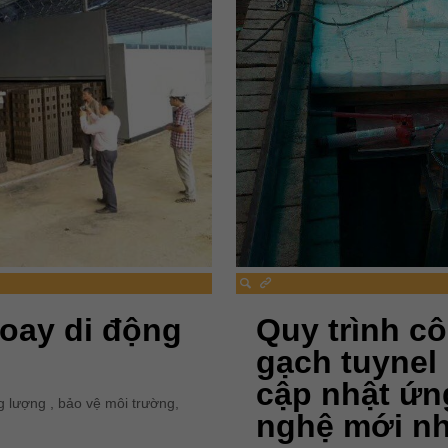
xoay di động
Quy trình c
gạch tuynel 
cập nhật ứ
ng lượng , bảo vệ môi trường,
nghệ mới nh