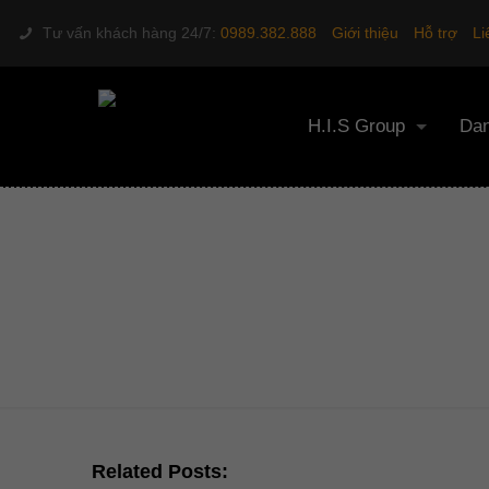
Tư vấn khách hàng 24/7:
0989.382.888
Giới thiệu
Hỗ trợ
Li
H.I.S Group
Dan
CÔNG NG
Tr
Related Posts: