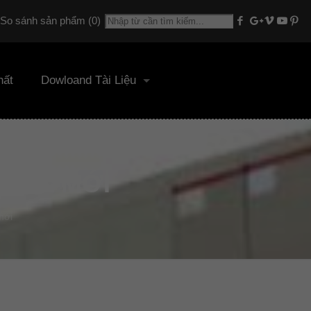
So sánh sản phẩm (
0
)
hất
Dowloand Tài Liệu
YNEL MỚI
mới