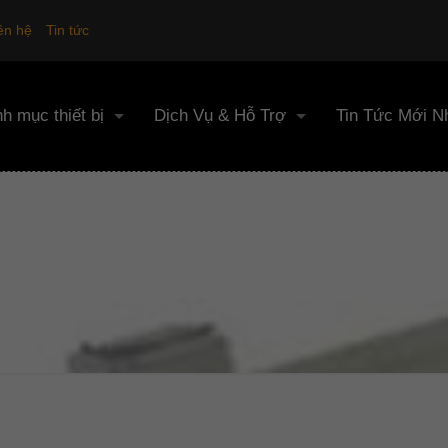
ên hệ
Tin tức
h mục thiết bị
Dịch Vụ & Hỗ Trợ
Tin Tức Mới N
HỆ SẢN XUẤT GẠCH TU
ang chủ
Tin tức mới nhất
công nghệ sản xuất gạch tuynel 