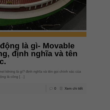
 động là gì- Movable
ng, định nghĩa và tên
c.
el kilning là gì? định nghĩa và tên gọi chính xác của
 động là công
[…]
0
Xem chi tiết