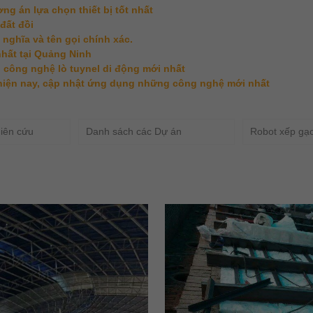
g án lựa chọn thiết bị tốt nhất
đất đồi
 nghĩa và tên gọi chính xác.
nhất tại Quảng Ninh
o công nghệ lò tuynel di động mới nhất
 hiện nay, cập nhật ứng dụng những công nghệ mới nhất
iên cứu
Danh sách các Dự án
Robot xếp gạ