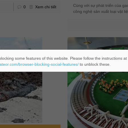
Cùng với sự phát triển của gạ
0
Xem chi tiết
công nghệ sản xuất loại vật li
locking some features of this website. Please follow the instructions at
eateor.com/browser-blocking-social-features/
to unblock these.